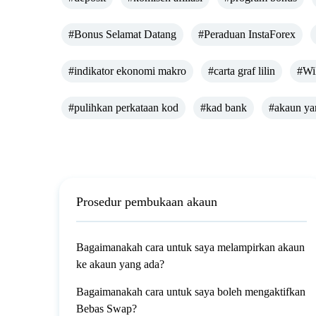
#Bonus Selamat Datang
#Peraduan InstaForex
#indikator ekonomi makro
#carta graf lilin
#Wil
#pulihkan perkataan kod
#kad bank
#akaun ya
Prosedur pembukaan akaun
Bagaimanakah cara untuk saya melampirkan akaun
ke akaun yang ada?
Bagaimanakah cara untuk saya boleh mengaktifkan
Bebas Swap?