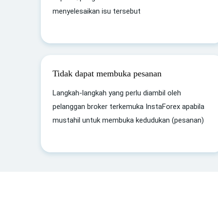
menyelesaikan isu tersebut
Tidak dapat membuka pesanan
Langkah-langkah yang perlu diambil oleh
pelanggan broker terkemuka InstaForex apabila
mustahil untuk membuka kedudukan (pesanan)